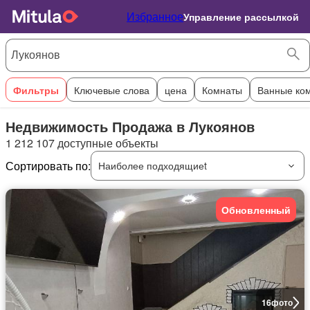
Избранное
Управление рассылкой
Фильтры
Ключевые слова
цена
Комнаты
Ванные ко
Недвижимость Продажа в Лукоянов
1 212 107 доступные объекты
Сортировать по:
Наиболее подходящиеt
Обновленный
16
фото