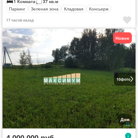
1 Комната
37 кв.м
Паркинг
Зеленая зона
Кладовая
Консьерж
17 часов назад
Новое
10
фото
Дом
4 000 000 руб.