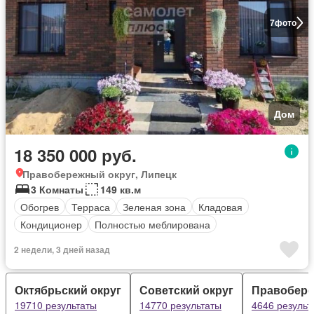
7
фото
Дом
18 350 000 руб.
Правобережный округ, Липецк
3 Комнаты
149 кв.м
Обогрев
Терраса
Зеленая зона
Кладовая
Кондиционер
Полностью меблирована
2 недели, 3 дней назад
Октябрьский округ
Советский округ
Правобере
19710 результаты
14770 результаты
4646 результ