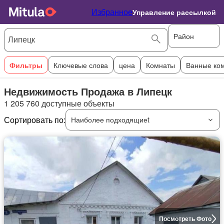
Избранное
Управление рассылкой
Район
Фильтры
Ключевые слова
цена
Комнаты
Ванные ко
Недвижимость Продажа в Липецк
1 205 760 доступные объекты
Сортировать по:
Наиболее подходящиеt
Посмотреть Фото