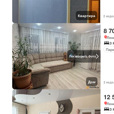
Квартира
2 неде
8 7
Лен
3 
Парк
Посмотреть Фото
Дом
2 неде
12 
Лен
3 