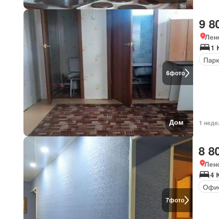
9 8
Лен
1 
Парк
6
фото
Дом
1 неде
8 8
Лен
4 
Офи
7
фото