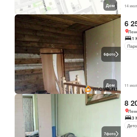
Дом
14 июл
6 2
Лен
1 
Парк
6
фото
Дом
11 июл
8 2
Лен
3
Детс
7
фото