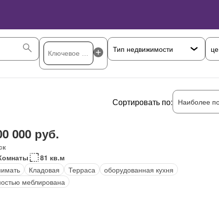
це
Сортировать по:
Наиболее п
00 000 руб.
ск
Комнаты
81 кв.м
нимать
Кладовая
Терраса
оборудованная кухня
остью меблирована