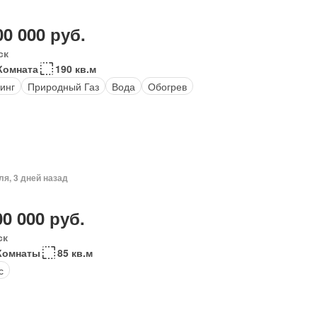
00 000 руб.
ск
Комната
190 кв.м
инг
Природный Газ
Вода
Обогрев
ля, 3 дней назад
00 000 руб.
ск
Комнаты
85 кв.м
с