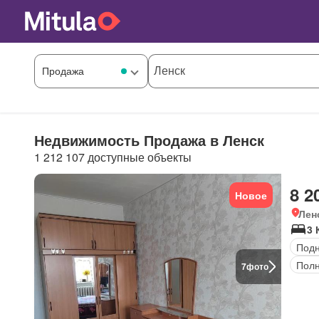
Недвижимость Продажа в Ленск
1 212 107 доступные объекты
8 2
Новое
Лен
3 
Под
Полн
7
фото