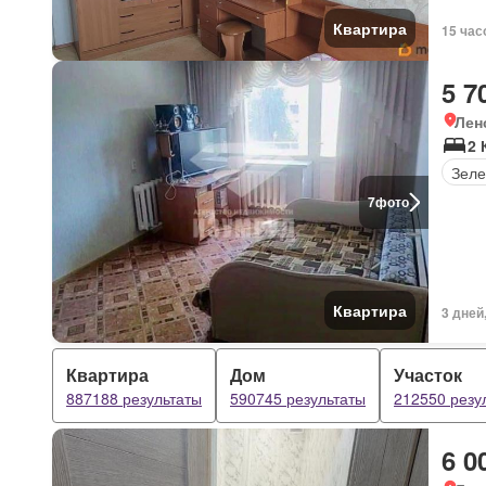
Квартира
15 час
5 7
Лен
2 
Зеле
7
фото
Квартира
3 дней
Квартира
Дом
Участок
887188 результаты
590745 результаты
212550 резу
6 0