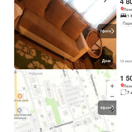
4 8
Лен
1 
Парк
7
фото
Дом
15 июл
1 5
Лен
7 
4
фото