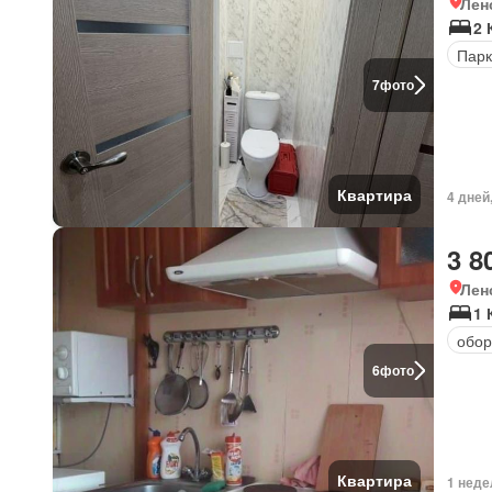
Лен
2 
Парк
7
фото
Квартира
4 дней
3 8
Лен
1 
обор
6
фото
Квартира
1 неде