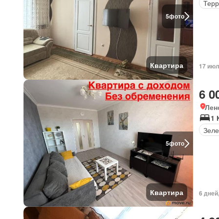
Терр
5
фото
Квартира
17 июл
6 0
Лен
1 
Зеле
5
фото
Квартира
6 дней