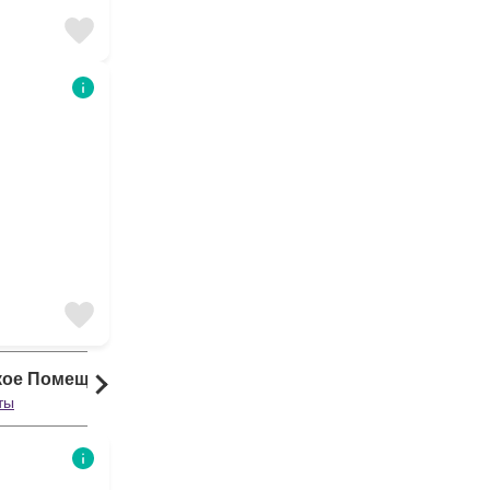
кое Помещение
ты