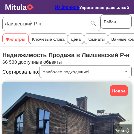
Избранное
Управление рассылкой
Район
Фильтры
Ключевые слова
цена
Комнаты
Ванные ко
Недвижимость Продажа в Лаишевский Р-н
66 530 доступные объекты
Сортировать по:
Наиболее подходящиеt
Новое
7
фото