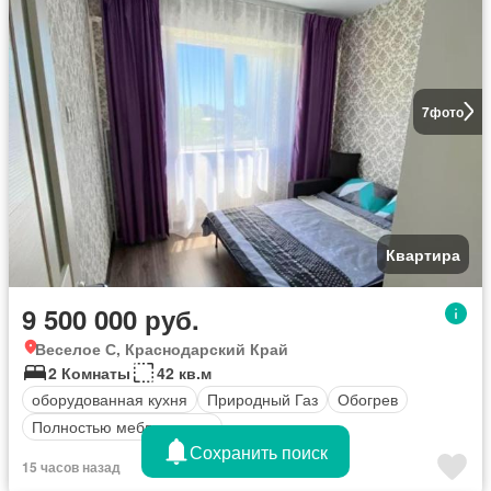
7
фото
Квартира
9 500 000 руб.
Веселое С, Краснодарский Край
2 Комнаты
42 кв.м
оборудованная кухня
Природный Газ
Обогрев
Полностью меблирована
Сохранить поиск
15 часов назад