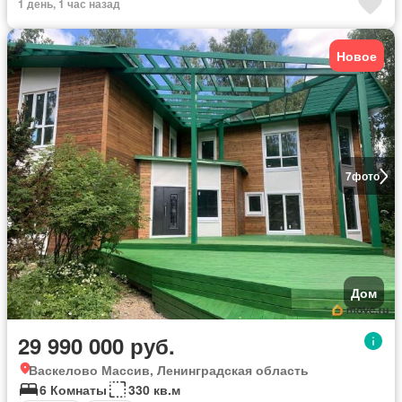
1 день, 1 час назад
Новое
7
фото
Дом
29 990 000 руб.
Васкелово Массив, Ленинградская область
6 Комнаты
330 кв.м