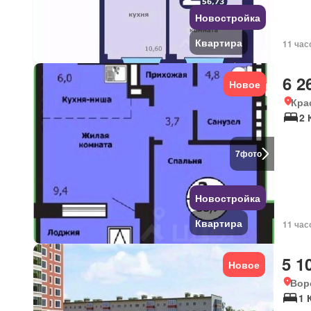
Новостройка
Квартира
11 час
6 2
Новое
Кра
2 
7
фото
Новостройка
Квартира
11 час
5 1
Новое
Вор
1 