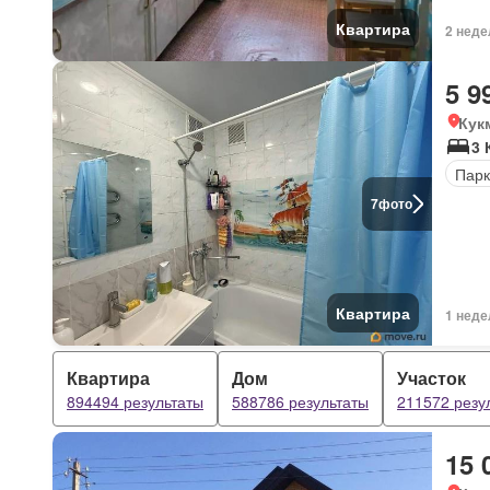
Квартира
2 неде
5 9
Кук
3 
Парк
7
фото
Квартира
1 неде
Квартира
Дом
Участок
894494 результаты
588786 результаты
211572 резу
15 