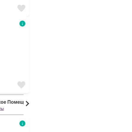
кое Помещение
ты