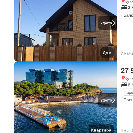
Кук
3 
Балк
7
фото
Дом
7 мая 
27 
Кук
2 
Парк
Полн
2
фото
Квартира
4 мая 