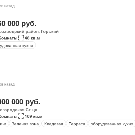
ов назад
50 000 руб.
озаводский район, Горький
Комнаты
48 кв.м
удованная кухня
ов назад
000 000 руб.
егородская Ст-ца
Комнаты
109 кв.м
инг
Зеленая зона
Кладовая
Терраса
оборудованная кухня