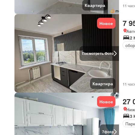
Квартира
11 час
7 9
Новое
Авт
2 
обор
Посмотреть Фото
Квартира
11 час
27 
Новое
Ниж
3 
Парк
7
фото