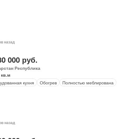
ов назад
80 000 руб.
арстан Республика
 кв.м
удованная кухня
Обогрев
Полностью меблирована
ов назад