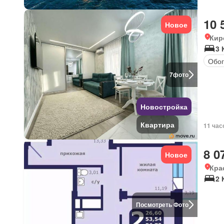
10 
Новое
Кир
3 
Обог
7
фото
Новостройка
Квартира
11 час
8 0
Новое
Кра
2 
Посмотреть Фото