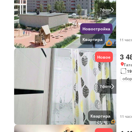
7
фото
Новостройка
Квартира
11 час
3 4
Новое
Тат
19
обор
7
фото
Квартира
11 час