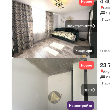
4 4
Новое
Баш
1 
Парк
Посмотреть Фото
Квартира
11 час
23 
Новое
Алу
2 
Парк
7
фото
Новостройка