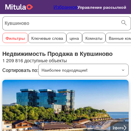
Избранное
Управление рассылкой
Фильтры
Ключевые слова
цена
Комнаты
Ванные ко
Недвижимость Продажа в Кувшиново
1 209 816 доступные объекты
Сортировать по:
Наиболее подходящиеt
2
фото