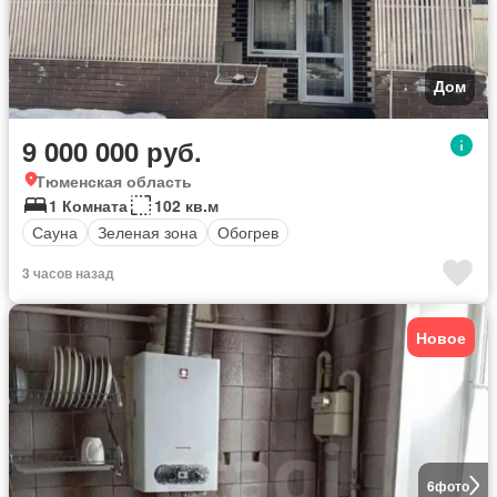
Дом
9 000 000 руб.
Тюменская область
1 Комната
102 кв.м
Сауна
Зеленая зона
Обогрев
3 часов назад
Новое
6
фото