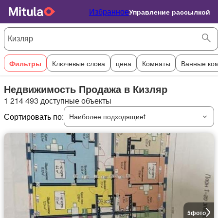
Избранное
Управление рассылкой
Фильтры
Ключевые слова
цена
Комнаты
Ванные ко
Недвижимость Продажа в Кизляр
1 214 493 доступные объекты
Сортировать по:
Наиболее подходящиеt
5
фото