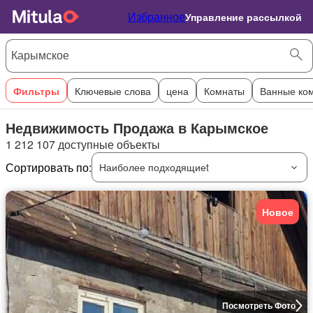
Избранное
Управление рассылкой
Фильтры
Ключевые слова
цена
Комнаты
Ванные ко
Недвижимость Продажа в Карымское
1 212 107 доступные объекты
Сортировать по:
Наиболее подходящиеt
Новое
Посмотреть Фото