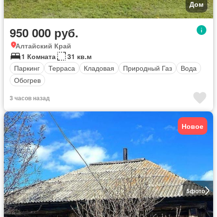
Дом
950 000 руб.
Алтайский Край
1 Комната
31 кв.м
Паркинг
Терраса
Кладовая
Природный Газ
Вода
Обогрев
3 часов назад
Новое
5
фото