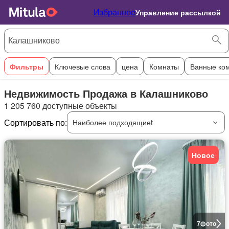
Избранное
Управление рассылкой
Фильтры
Ключевые слова
цена
Комнаты
Ванные ко
Недвижимость Продажа в Калашниково
1 205 760 доступные объекты
Сортировать по:
Наиболее подходящиеt
Новое
7
фото