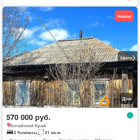
Новое
5
фото
Дом
570 000 руб.
Алтайский Край
2 Комнаты
31 кв.м
Зеленая зона
Вода
Электричество
Обогрев