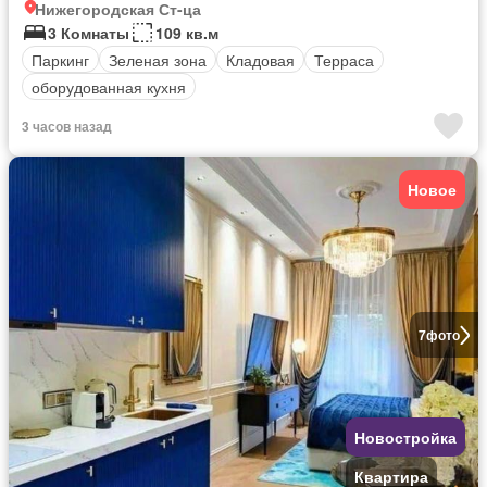
Нижегородская Ст-ца
3 Комнаты
109 кв.м
Паркинг
Зеленая зона
Кладовая
Терраса
оборудованная кухня
3 часов назад
Новое
7
фото
Новостройка
Квартира