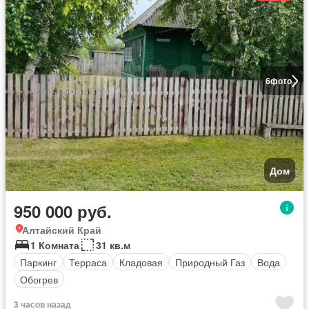
6
фото
Дом
950 000 руб.
Алтайский Край
1 Комната
31 кв.м
Паркинг
Терраса
Кладовая
Природный Газ
Вода
Обогрев
3 часов назад