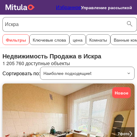
Избранное
Управление рассылкой
Фильтры
Ключевые слова
цена
Комнаты
Ванные ко
Недвижимость Продажа в Искра
1 205 760 доступные объекты
Сортировать по:
Наиболее подходящиеt
Новое
7
фото