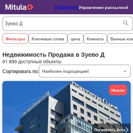
Избранное
Управление рассылкой
Фильтры
Ключевые слова
цена
Комнаты
Ванные ко
Недвижимость Продажа в Зуево Д
91 899 доступные объекты
Сортировать по:
Наиболее подходящиеt
Новое
Посмотреть Фото