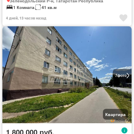
Зеленодольский Р-н, Татарстан Республика
1 Комната
41 кв.м
4 дней, 13 часов назад
7
фото
Квартира
1 800 000 руб.