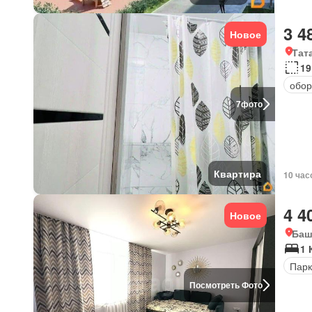
3 4
Новое
Тат
19
обор
7
фото
Квартира
10 час
4 4
Новое
Баш
1 
Парк
Посмотреть Фото