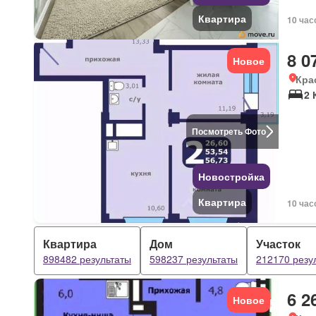
Квартира
10 час
8 0
Новое
Кра
2 
Посмотреть Фото
Новостройка
Квартира
10 час
Квартира
Дом
Участок
898482 результаты
598237 результаты
212170 резу
6 2
Новое