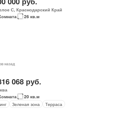
00 000 руб.
елое С, Краснодарский Край
Комната
26 кв.м
ов назад
816 068 руб.
ква
Комната
20 кв.м
инг
Зеленая зона
Терраса