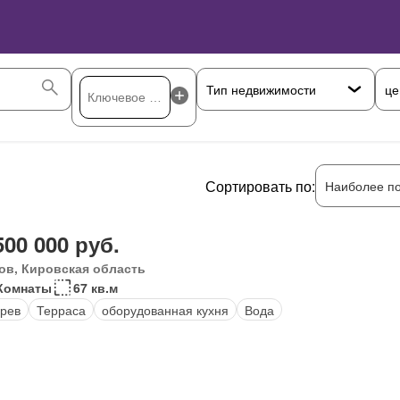
це
Сортировать по:
Наиболее п
500 000 руб.
ов, Кировская область
Комнаты
67 кв.м
рев
Терраса
оборудованная кухня
Вода