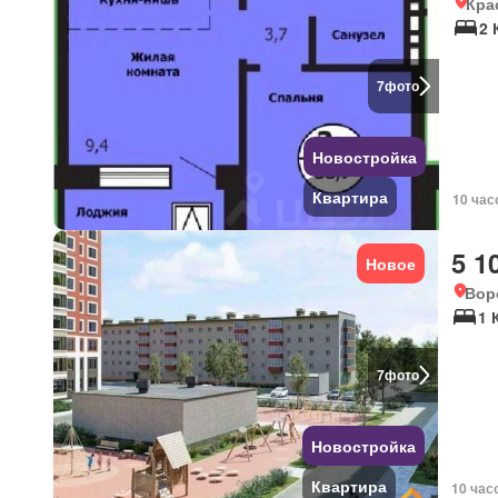
Кра
2 
7
фото
Новостройка
Квартира
10 час
5 1
Новое
Вор
1 
7
фото
Новостройка
Квартира
10 час