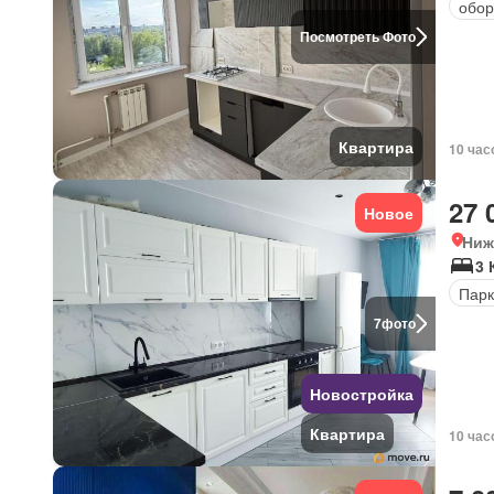
обор
Посмотреть Фото
Квартира
10 час
27 
Новое
Ниж
3 
Парк
7
фото
Новостройка
Квартира
10 час