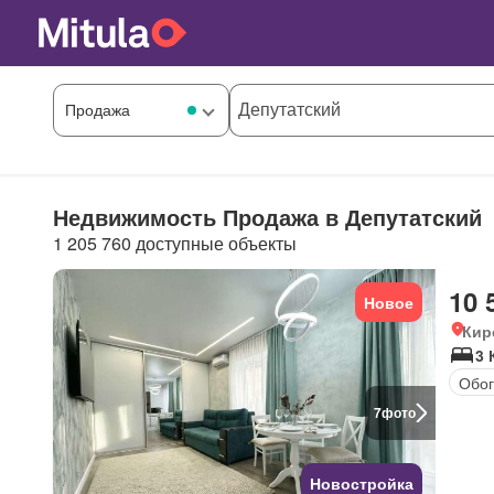
Недвижимость Продажа в Депутатский
1 205 760 доступные объекты
10 
Новое
Кир
3 
Обог
7
фото
Новостройка