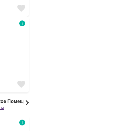
кое Помещение
ты