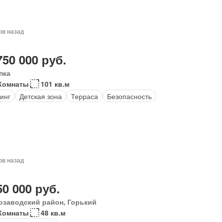
ов назад
750 000 руб.
пка
Комнаты
101 кв.м
инг
Детская зона
Терраса
Безопасность
ов назад
50 000 руб.
озаводский район, Горький
Комнаты
48 кв.м