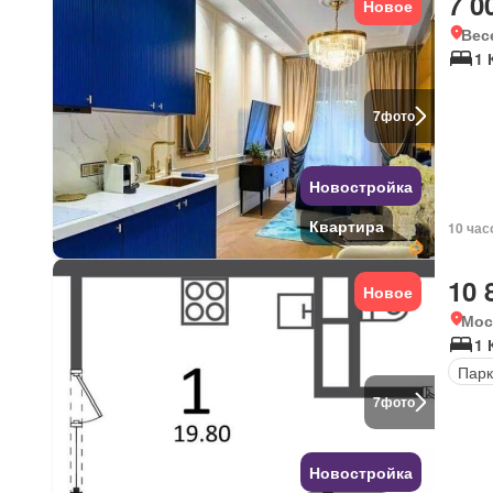
7 0
Новое
Вес
1 
7
фото
Новостройка
Квартира
10 час
10 
Новое
Мос
1 
Парк
7
фото
Новостройка