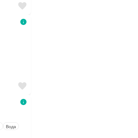
я
Вода