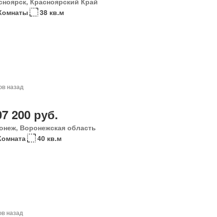
сноярск, Красноярский Край
Комнаты
38 кв.м
ов назад
07 200 руб.
онеж, Воронежская область
Комната
40 кв.м
ов назад