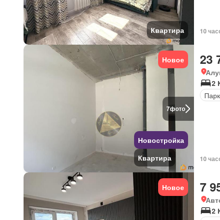
Квартира
10 час
23 
Новое
Алу
2 
Парк
7
фото
Новостройка
Квартира
10 час
7 9
Новое
Авт
2 