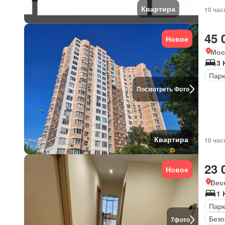
Квартира
10 час
45 
Новое
Мос
3 
Парк
Посмотреть Фото
Квартира
10 час
23 
Новое
Вес
1 
Парк
Безо
7
фото