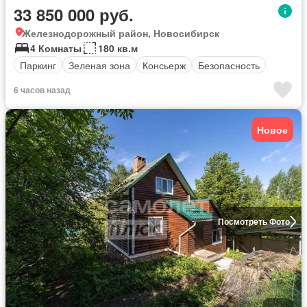
33 850 000 руб.
Железнодорожный район, Новосибирск
4 Комнаты
180 кв.м
Паркинг
Зеленая зона
Консьерж
Безопасность
6 часов назад
Новое
Посмотреть Фото