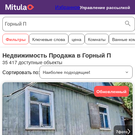
Избранное
Управление рассылкой
Фильтры
Ключевые слова
цена
Комнаты
Ванные ко
Недвижимость Продажа в Горный П
35 417 доступные объекты
Сортировать по:
Наиболее подходящиеt
Обновленный
7
фото