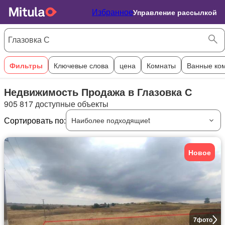
Избранное
Управление рассылкой
Фильтры
Ключевые слова
цена
Комнаты
Ванные ко
Недвижимость Продажа в Глазовка С
905 817 доступные объекты
Сортировать по:
Наиболее подходящиеt
Новое
7
фото