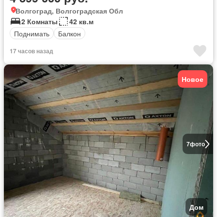
Волгоград, Волгоградская Обл
2 Комнаты
42 кв.м
Поднимать
Балкон
17 часов назад
Новое
7
фото
Дом