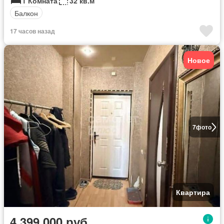
1 Комната
32 кв.м
Балкон
17 часов назад
Новое
7
фото
Квартира
4 399 000 руб.