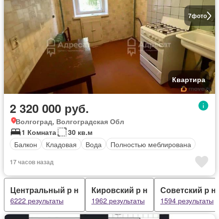
7
фото
Квартира
2 320 000 руб.
Волгоград, Волгоградская Обл
1 Комната
30 кв.м
Балкон
Кладовая
Вода
Полностью меблирована
17 часов назад
Центральный р н
Кировский р н
Советский р н
6222 результаты
1962 результаты
1594 результаты