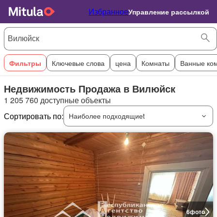
Избранное
Управление рассылкой
Фильтры
Ключевые слова
цена
Комнаты
Ванные ко
Недвижимость Продажа в Вилюйск
1 205 760 доступные объекты
Сортировать по:
Наиболее подходящиеt
6
фото