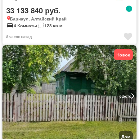
33 133 840 руб.
Барнаул, Алтайский Край
4 Комнаты
123 кв.м
8 часов назад
Новое
6
фото
Дом