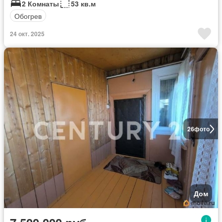
2 Комнаты
53 кв.м
Обогрев
24 окт. 2025
26
фото
Дом