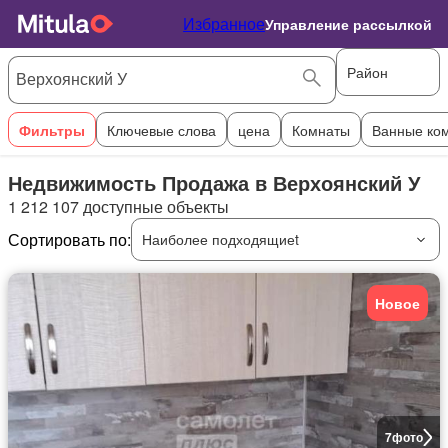
Избранное
Управление рассылкой
Район
Фильтры
Ключевые слова
цена
Комнаты
Ванные ко
Недвижимость Продажа в Верхоянский У
1 212 107 доступные объекты
Сортировать по:
Наиболее подходящиеt
Новое
7
фото