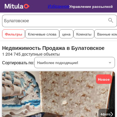
Избранное
Управление рассылкой
Фильтры
Ключевые слова
цена
Комнаты
Ванные ко
Недвижимость Продажа в Булатовское
1 204 745 доступные объекты
Сортировать по:
Наиболее подходящиеt
Новое
4
фото