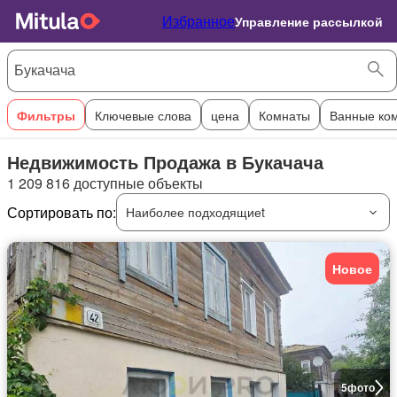
Избранное
Управление рассылкой
Фильтры
Ключевые слова
цена
Комнаты
Ванные ко
Недвижимость Продажа в Букачача
1 209 816 доступные объекты
Сортировать по:
Наиболее подходящиеt
Новое
5
фото