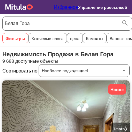
Избранное
Управление рассылкой
Фильтры
Ключевые слова
цена
Комнаты
Ванные ко
Недвижимость Продажа в Белая Гора
9 688 доступные объекты
Сортировать по:
Наиболее подходящиеt
Новое
7
фото