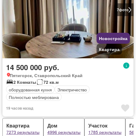
7
фото
Новостройка
Квартира
14 500 000 руб.
Пятигорск, Ставропольский Край
2 Комнаты
72 кв.м
оборудованная кухня
Электричество
Полностью меблирована
19 часов назад
Квартира
Дом
Участок
Га
7273 результаты
4996 результаты
1785 результаты
564