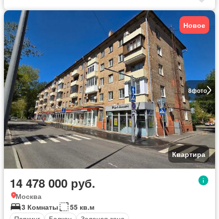
Новое
8
фото
Квартира
14 478 000 руб.
Москва
3 Комнаты
55 кв.м
Паркинг
Балкон
Зеленая зона