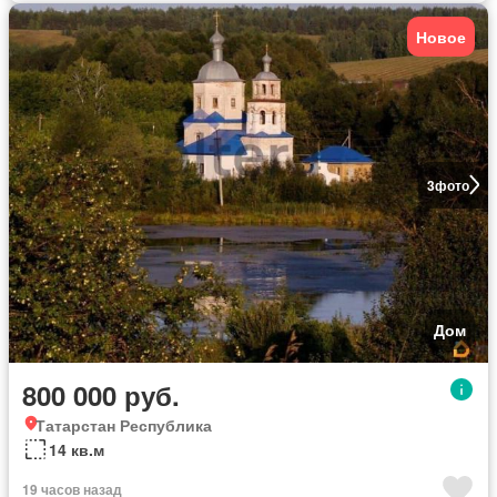
Новое
3
фото
Дом
800 000 руб.
Татарстан Республика
14 кв.м
19 часов назад