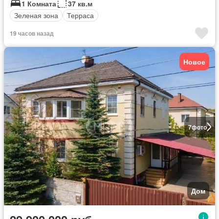
1 Комната
37 кв.м
Зеленая зона
Терраса
19 часов назад
Новое
7
фото
Дом