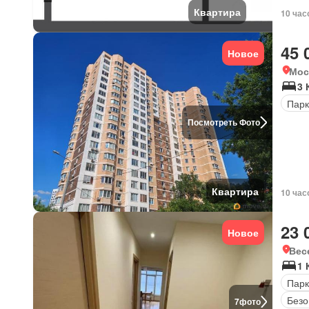
Квартира
10 час
45 
Новое
Мос
3 
Парк
Посмотреть Фото
Квартира
10 час
23 
Новое
Вес
1 
Парк
Безо
7
фото