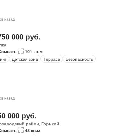
ов назад
750 000 руб.
пка
Комнаты
101 кв.м
инг
Детская зона
Терраса
Безопасность
ов назад
50 000 руб.
озаводский район, Горький
Комнаты
48 кв.м