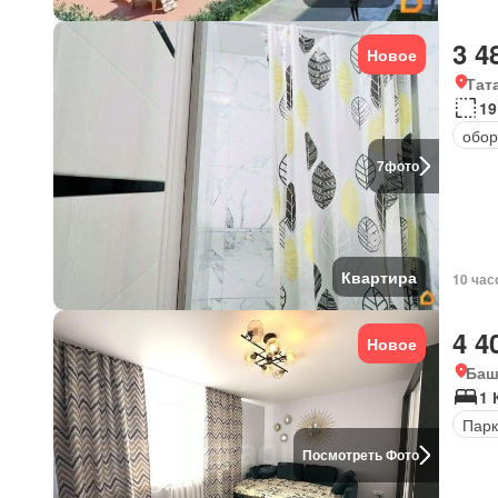
3 4
Новое
Тат
19
обор
7
фото
Квартира
10 час
4 4
Новое
Баш
1 
Парк
Посмотреть Фото