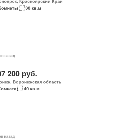
сноярск, Красноярский Край
Комнаты
38 кв.м
ов назад
07 200 руб.
онеж, Воронежская область
Комната
40 кв.м
ов назад