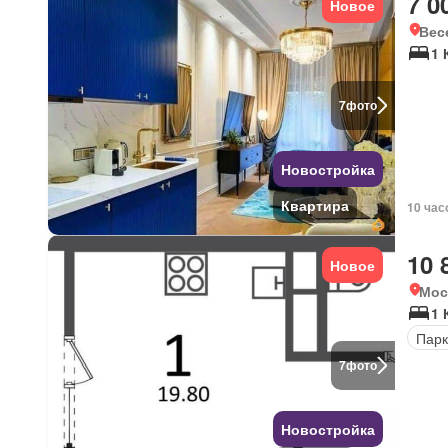
7 0
Новое
Вес
1 
7
фото
Новостройка
Квартира
10 час
10 
Новое
Мос
1 
Парк
7
фото
Новостройка