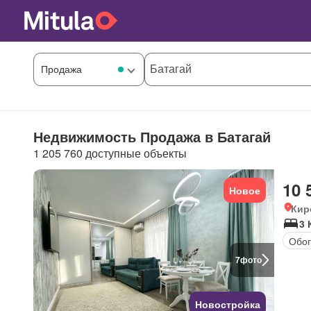
Недвижимость Продажа в Батагай
1 205 760 доступные объекты
10 
Новое
Кир
3 
Обог
7
фото
Новостройка