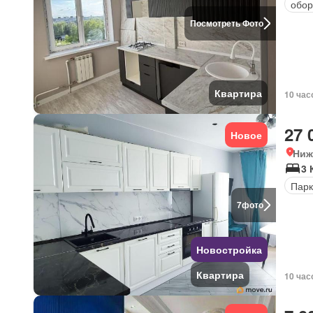
обор
Посмотреть Фото
Квартира
10 час
27 
Новое
Ниж
3 
Парк
7
фото
Новостройка
Квартира
10 час