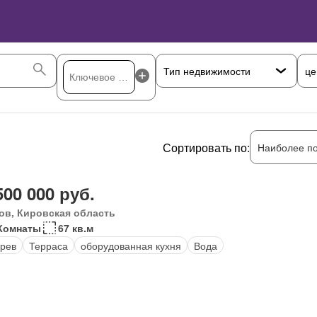
це
Сортировать по:
Наиболее п
500 000 руб.
ов, Кировская область
Комнаты
67 кв.м
рев
Терраса
оборудованная кухня
Вода