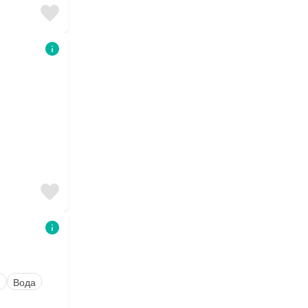
я
Вода