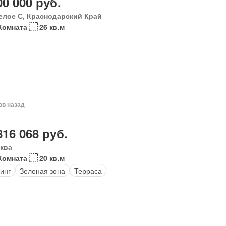
00 000 руб.
елое С, Краснодарский Край
Комната
26 кв.м
ов назад
816 068 руб.
ква
Комната
20 кв.м
инг
Зеленая зона
Терраса