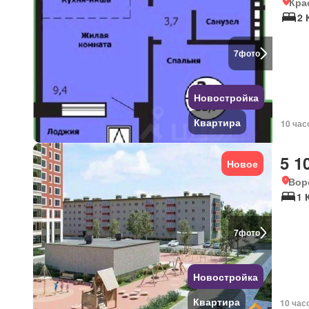
Кра
2 
7
фото
Новостройка
Квартира
10 час
5 1
Новое
Вор
1 
7
фото
Новостройка
Квартира
10 час