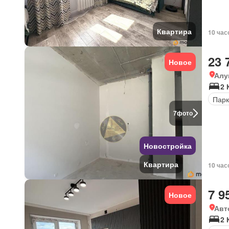
Квартира
10 час
23 
Новое
Алу
2 
Парк
7
фото
Новостройка
Квартира
10 час
7 9
Новое
Авт
2 