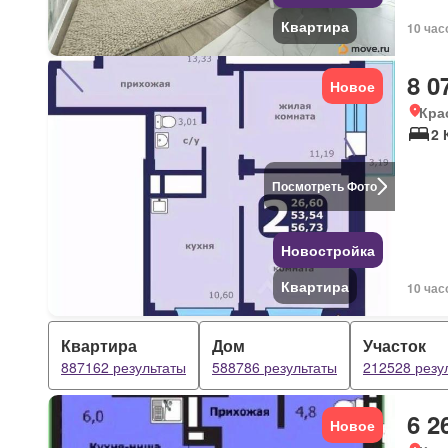
Квартира
10 час
8 0
Новое
Кра
2 
Посмотреть Фото
Новостройка
Квартира
10 час
Квартира
Дом
Участок
887162 результаты
588786 результаты
212528 резу
6 2
Новое