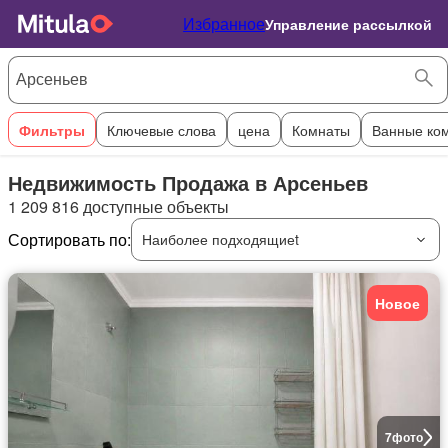
Избранное
Управление рассылкой
Фильтры
Ключевые слова
цена
Комнаты
Ванные ко
Недвижимость Продажа в Арсеньев
1 209 816 доступные объекты
Сортировать по:
Наиболее подходящиеt
Новое
7
фото