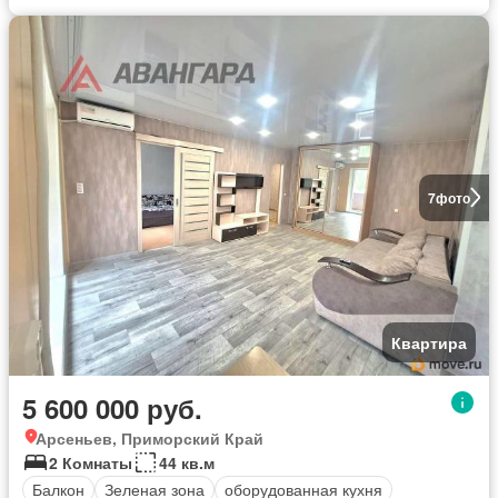
7
фото
Квартира
5 600 000 руб.
Арсеньев, Приморский Край
2 Комнаты
44 кв.м
Балкон
Зеленая зона
оборудованная кухня