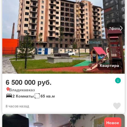
7
фото
Квартира
6 500 000 руб.
Владикавказ
2 Комнаты
65 кв.м
8 часов назад
Новое