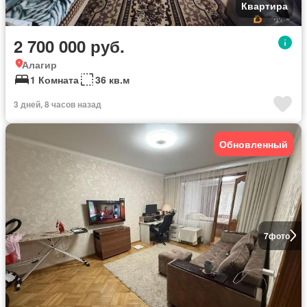
Квартира
2 700 000 руб.
Алагир
1 Комната
36 кв.м
3 дней, 8 часов назад
Обновленный
7
фото