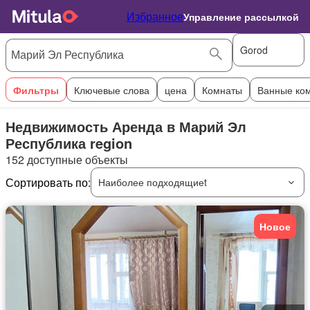
Избранное
Управление рассылкой
Gorod
Фильтры
Ключевые слова
цена
Комнаты
Ванные ко
Недвижимость Аренда в Марий Эл
Республика region
152 доступные объекты
Сортировать по:
Наиболее подходящиеt
Новое