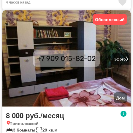
4 часов назад
Обновленный
5
фото
Дом
8 000 руб./месяц
Приволжский
3 Комнаты
29 кв.м