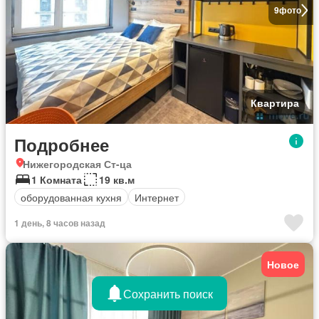
9
фото
Квартира
Подробнее
Нижегородская Ст-ца
1 Комната
19 кв.м
оборудованная кухня
Интернет
1 день, 8 часов назад
Новое
Сохранить поиск