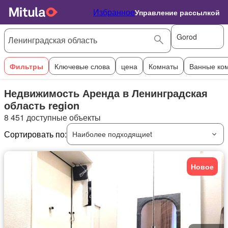
Избранное
Управление рассылкой
Gorod
Фильтры
Ключевые слова
цена
Комнаты
Ванные ко
Недвижимость Аренда в Ленинградская
область region
8 451 доступные объекты
Сортировать по:
Наиболее подходящиеt
Новое