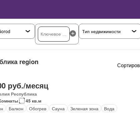
блика region
Сортиров
00 руб./месяц
елия Республика
Комнаты
45 кв.м
ин
Балкон
Обогрев
Сауна
Зеленая зона
Вода