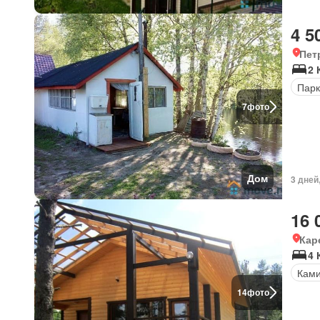
4 5
Пет
2 
Парк
7
фото
Дом
3 дней
16 
Кар
4 
Кам
14
фото