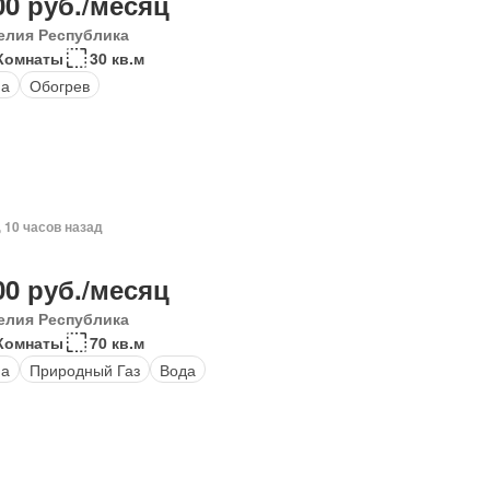
00 руб./месяц
елия Республика
Комнаты
30 кв.м
на
Обогрев
, 10 часов назад
00 руб./месяц
елия Республика
 Комнаты
70 кв.м
на
Природный Газ
Вода