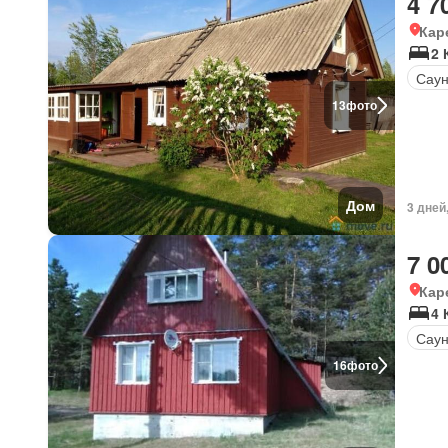
4 7
Кар
2 
Сау
13
фото
Дом
3 дней
7 0
Кар
4
Сау
16
фото