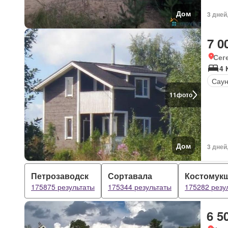
Дом
3 дней
7 0
Сег
4
Сау
11
фото
Дом
3 дней
Петрозаводск
Сортавала
Костомук
175875 результаты
175344 результаты
175282 резу
6 5