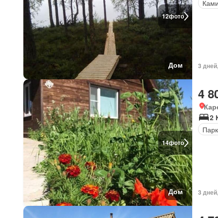
Кам
12
фото
Дом
3 дней
4 8
Кар
2
Парк
14
фото
Дом
3 дней