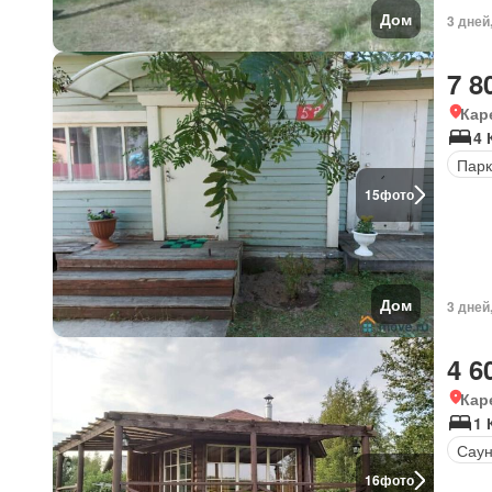
Дом
3 дней
7 8
Кар
4 
Парк
15
фото
Дом
3 дней
4 6
Кар
1 
Сау
16
фото