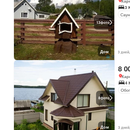
Кар
3 
Саун
13
фото
Дом
3 дней
8 0
Кар
4 
Обог
8
фото
Дом
3 дней