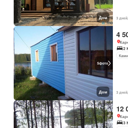
Дом
3 дней
4 5
Кар
2
Кам
5
фото
Дом
3 дней
12 
Кар
3