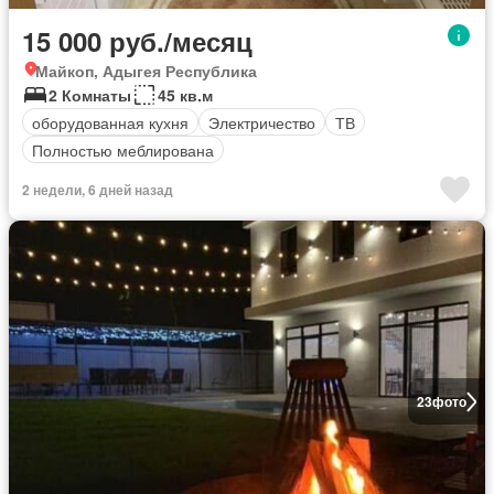
15 000 руб./месяц
Майкоп, Адыгея Республика
2 Комнаты
45 кв.м
оборудованная кухня
Электричество
ТВ
Полностью меблирована
2 недели, 6 дней назад
23
фото