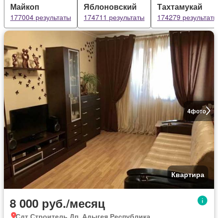
Майкоп
Яблоновский
Тахтамукай
177004 результаты
174711 результаты
174279 результаты
4
фото
Квартира
8 000 руб./месяц
Сдт Строитель Дп, Адыгея Республика