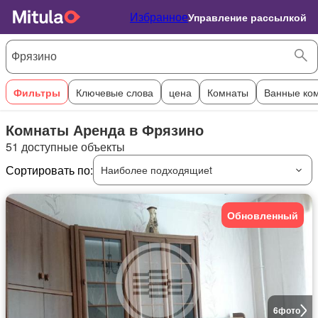
Избранное
Управление рассылкой
Фильтры
Ключевые слова
цена
Комнаты
Ванные ко
Комнаты Аренда в Фрязино
51 доступные объекты
Сортировать по:
Наиболее подходящиеt
Обновленный
6
фото