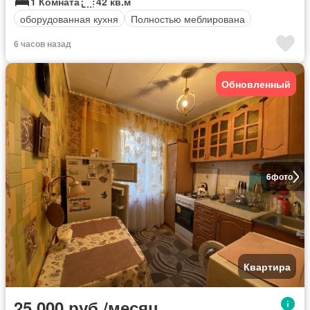
1 Комната
42 кв.м
оборудованная кухня
Полностью меблирована
6 часов назад
Обновленный
6
фото
Квартира
25 000 руб./месяц