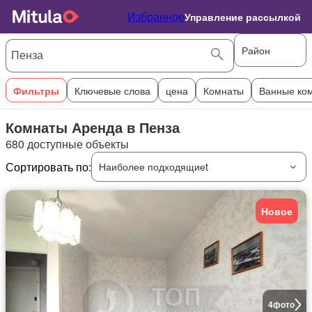
Избранное
Управление рассылкой
Район
Фильтры
Ключевые слова
цена
Комнаты
Ванные ко
Комнаты Аренда в Пенза
680 доступные объекты
Сортировать по:
Наиболее подходящиеt
Новое
4
фото