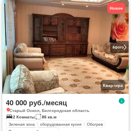
Новое
8
фото
Квартира
40 000 руб./месяц
Старый Оскол, Белгородская область
2 Комнаты
86 кв.м
Зеленая зона
оборудованная кухня
Обогрев