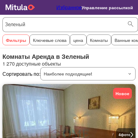
Избранное
Управление рассылкой
Фильтры
Ключевые слова
цена
Комнаты
Ванные ко
Комнаты Аренда в Зеленый
1 270 доступные объекты
Сортировать по:
Наиболее подходящиеt
Новое
4
фото