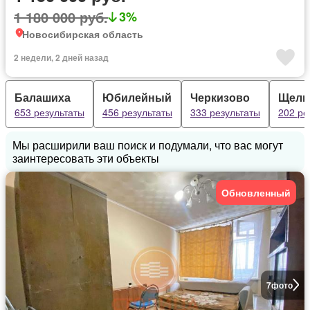
1 180 000 руб.
3%
Новосибирская область
2 недели, 2 дней назад
Балашиха
Юбилейный
Черкизово
Щелк
653 результаты
456 результаты
333 результаты
202 ре
Мы расширили ваш поиск и подумали, что вас могут
заинтересовать эти объекты
Обновленный
7
фото