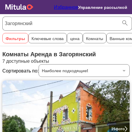
Избранное
Управление рассылкой
Фильтры
Ключевые слова
цена
Комнаты
Ванные ко
Комнаты Аренда в Загорянский
7 доступные объекты
Сортировать по:
Наиболее подходящиеt
25
фото