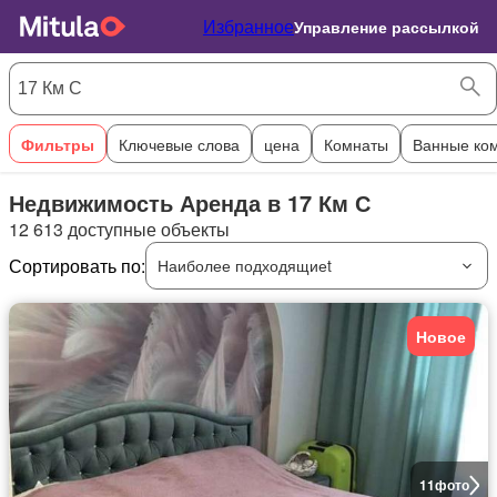
Избранное
Управление рассылкой
Фильтры
Ключевые слова
цена
Комнаты
Ванные ко
Недвижимость Аренда в 17 Км С
12 613 доступные объекты
Сортировать по:
Наиболее подходящиеt
Новое
11
фото