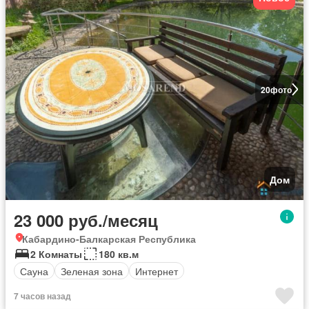
20
фото
Дом
23 000 руб./месяц
Кабардино-Балкарская Республика
2 Комнаты
180 кв.м
Сауна
Зеленая зона
Интернет
7 часов назад