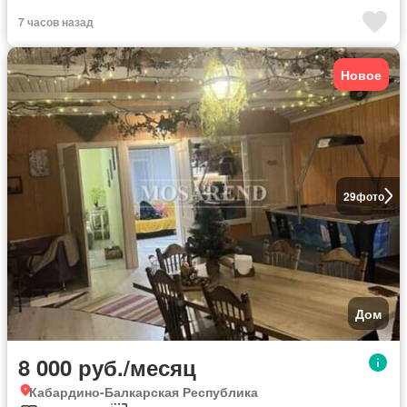
7 часов назад
Новое
29
фото
Дом
8 000 руб./месяц
Кабардино-Балкарская Республика