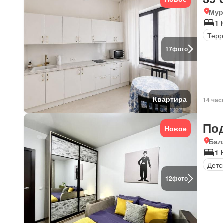
Мур
1 
Терр
17
фото
Квартира
14 час
По
Новое
Бал
1 
Детс
12
фото