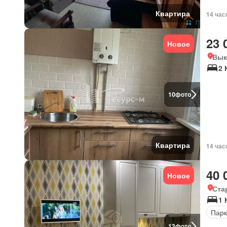
Квартира
14 час
23 
Новое
Вык
2 
10
фото
Квартира
14 час
40 
Новое
Ста
1 
Парк
13
фото