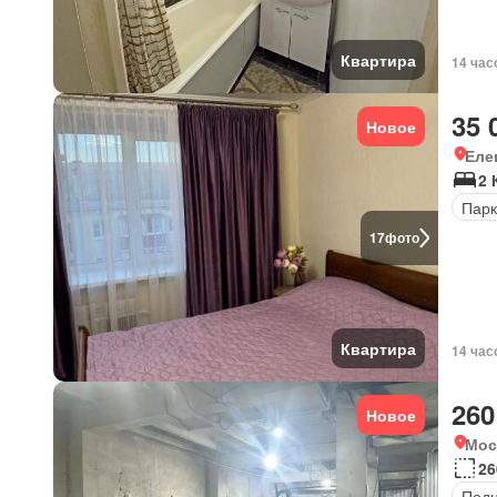
Квартира
14 час
35 
Новое
Еле
2
Парк
17
фото
Квартира
14 час
260
Новое
Мос
26
Под