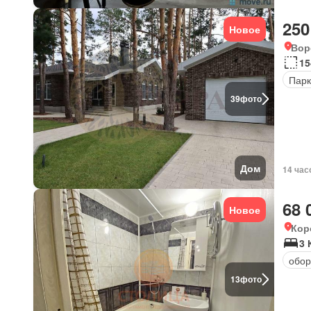
250
Новое
Вор
15
Парк
39
фото
Дом
14 час
68 
Новое
Кор
3 
обор
13
фото