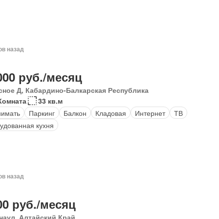
ов назад
000 руб./месяц
сное Д, Кабардино-Балкарская Республика
Комната
33 кв.м
нимать
Паркинг
Балкон
Кладовая
Интернет
ТВ
удованная кухня
ов назад
00 руб./месяц
наул, Алтайский Край