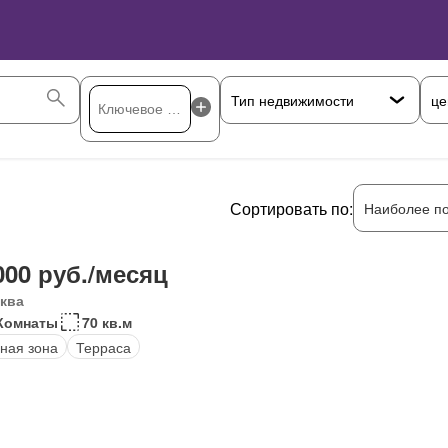
це
Сортировать по:
Наиболее п
000 руб./месяц
ква
Комнаты
70 кв.м
ная зона
Терраса