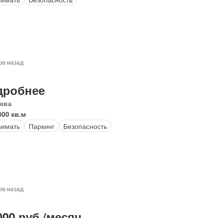
ов назад
дробнее
ква
800 кв.м
нимать
Паркинг
Безопасность
ов назад
000 руб./месяц