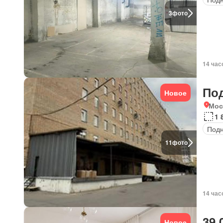
3
фото
14 час
По
Новое
Мос
1 
Под
11
фото
14 час
39 
Новое