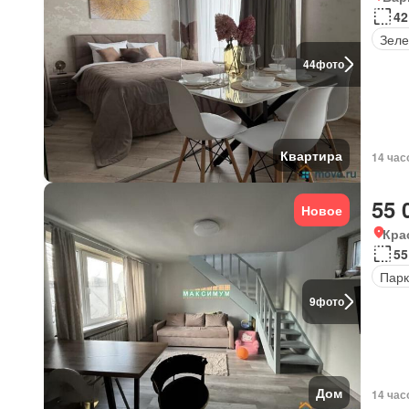
42
Зеле
44
фото
Квартира
14 час
55 
Новое
Кра
55
Парк
9
фото
Дом
14 час