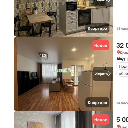
Квартира
14 час
32 
Новое
Кра
1 
Под
обор
20
фото
Квартира
14 час
5 0
Новое
Бар