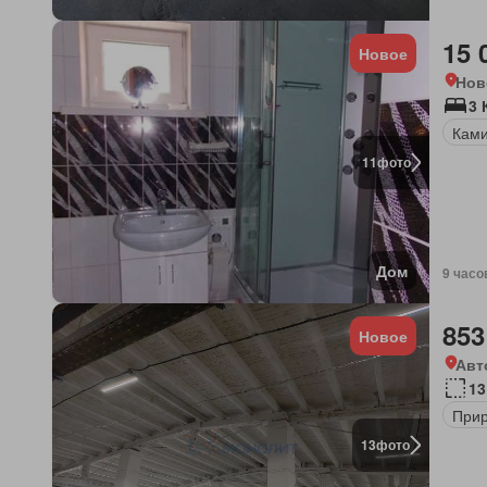
15 
Новое
Нов
3
Кам
11
фото
Дом
9 часо
853
Новое
Авт
13
Прир
13
фото