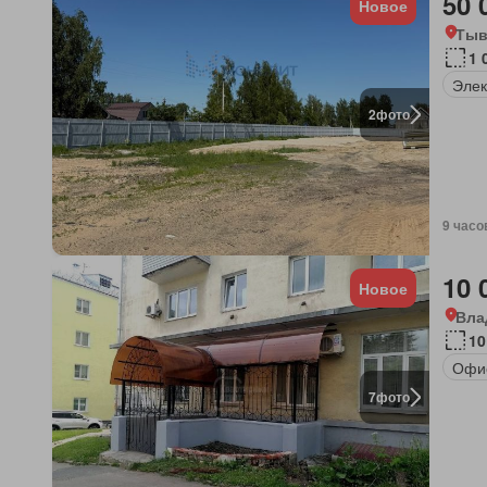
50 
Новое
Тыв
1 
Элек
2
фото
9 часо
10 
Новое
Вла
10
Офи
7
фото