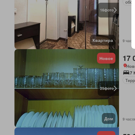
обор
16
фото
Квартира
9 часо
17 
Новое
Нов
7 
Терр
25
фото
Дом
9 часо