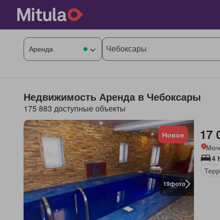
Недвижимость Аренда в Чебоксары
175 883 доступные объекты
17 
Новое
Моч
4 
Терр
19
фото