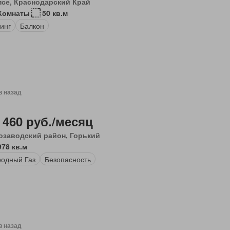
псе, Краснодарский Край
 Комнаты
50 кв.м
инг
Балкон
в назад
 460 руб./месяц
озаводский район, Горький
978 кв.м
одный Газ
Безопасность
в назад