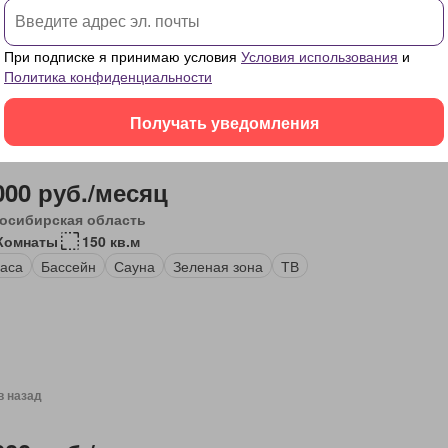
удованная кухня
Электричество
Полностью меблирована
При подписке я принимаю условия
Условия использования
и
Политика конфиденциальности
Получать уведомления
в назад
000 руб./месяц
осибирская область
Комнаты
150 кв.м
аса
Бассейн
Сауна
Зеленая зона
ТВ
в назад