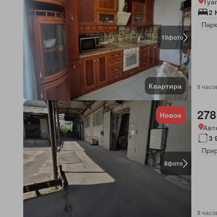
Туа
2
Парк
10
фото
Квартира
9 часо
278
Новое
Авт
3 
Прир
8
фото
9 часо