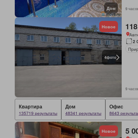
Дом
9 часо
118
Новое
Авт
2 
Прир
4
фото
9 часо
Квартира
Дом
Офис
135719 результаты
48341 результаты
8643 результ
5 0
Новое