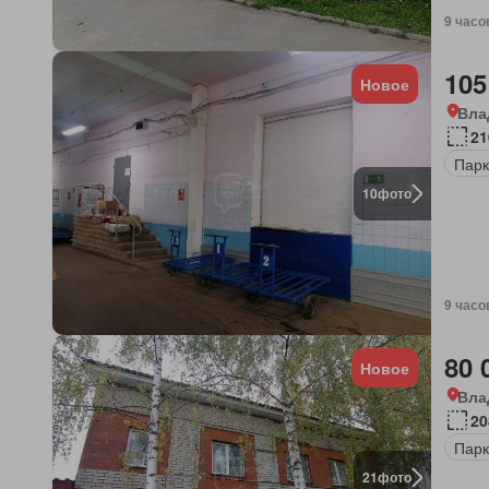
9 часо
105
Новое
Вла
21
Парк
10
фото
9 часо
80 
Новое
Вла
20
Парк
21
фото