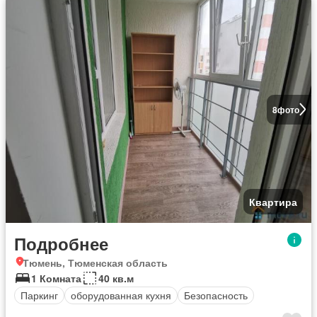
8
фото
Квартира
Подробнее
Тюмень, Тюменская область
1 Комната
40 кв.м
Паркинг
оборудованная кухня
Безопасность