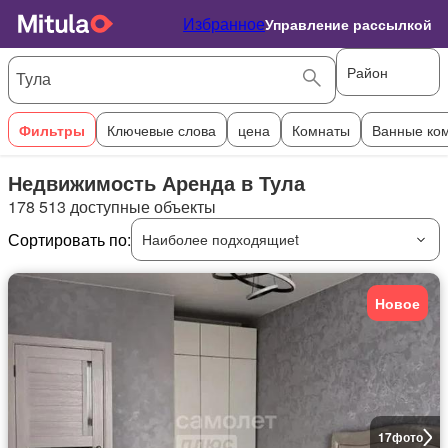
Избранное
Управление рассылкой
Район
Фильтры
Ключевые слова
цена
Комнаты
Ванные ко
Недвижимость Аренда в Тула
178 513 доступные объекты
Сортировать по:
Наиболее подходящиеt
Новое
17
фото