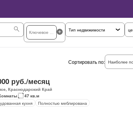
це
Сортировать по:
Наиболее п
000 руб./месяц
псе, Краснодарский Край
Комнаты
47 кв.м
удованная кухня
Полностью меблирована