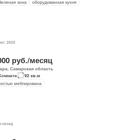
Зеленая зона
оборудованная кухня
окт. 2025
000 руб./месяц
ара, Самарская область
Комната
92 кв.м
остью меблирована
в назад