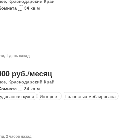
псе, Краснодарский Край
Комната
34 кв.м
ли, 1 день назад
000 руб./месяц
псе, Краснодарский Край
Комната
34 кв.м
удованная кухня
Интернет
Полностью меблирована
ли, 2 часов назад