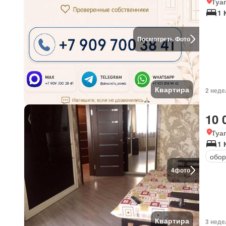
Туа
1 
Посмотреть Фото
Квартира
2 неде
10 
Туа
1 
обор
4
фото
Квартира
3 неде