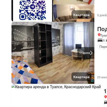
Квартира
5 дней
По
Туа
1 
Парк
11
фото
Квартира
23 мая
1