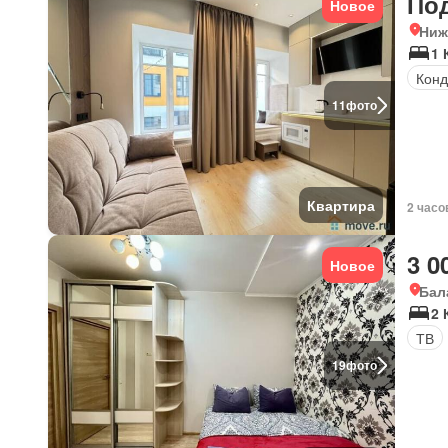
По
Новое
Ниж
1 
Конд
11
фото
Квартира
2 часо
3 0
Новое
Бал
2 
ТВ
19
фото