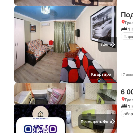
По
Туа
1 
Парк
7
фото
Квартира
17 июл
6 0
Туа
1 
обор
Посмотреть Фото