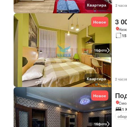
Квартира
2 часо
3 0
Новое
Ниж
15
16
фото
Квартира
2 часо
По
Новое
Смо
1 
обор
16
фото