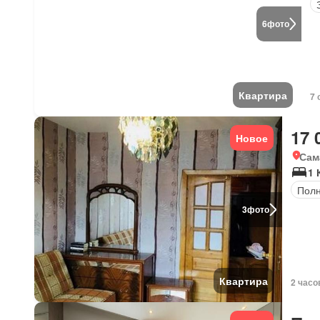
6
фото
Квартира
7 
17 
Новое
Сам
1 
Полн
3
фото
Квартира
2 часо