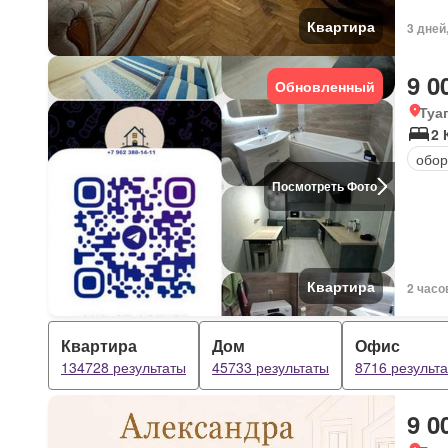
Квартира
3 дней
9 0
Обновленный
Туа
2 
обор
Посмотреть Фото
Квартира
2 часо
Квартира
Дом
Офис
134728 результаты
45733 результаты
8716 результ
9 0