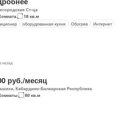
дробнее
егородская Ст-ца
Комната
18 кв.м
иционер
оборудованная кухня
Обогрев
Интернет
в назад
00 руб./месяц
ашиха, Кабардино-Балкарская Республика
Комнаты
60 кв.м