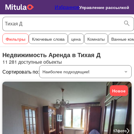
Избранное
Управление рассылкой
Фильтры
Ключевые слова
цена
Комнаты
Ванные ко
Недвижимость Аренда в Тихая Д
11 281 доступные объекты
Сортировать по:
Наиболее подходящиеt
Новое
17
фото