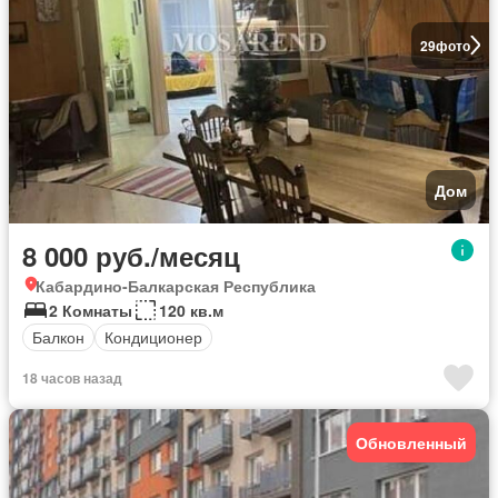
29
фото
Дом
8 000 руб./месяц
Кабардино-Балкарская Республика
2 Комнаты
120 кв.м
Балкон
Кондиционер
18 часов назад
Обновленный