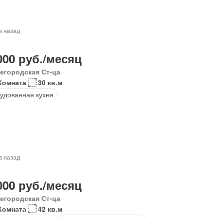
в назад
000 руб./месяц
егородская Ст-ца
Комната
30 кв.м
удованная кухня
в назад
000 руб./месяц
егородская Ст-ца
Комната
42 кв.м