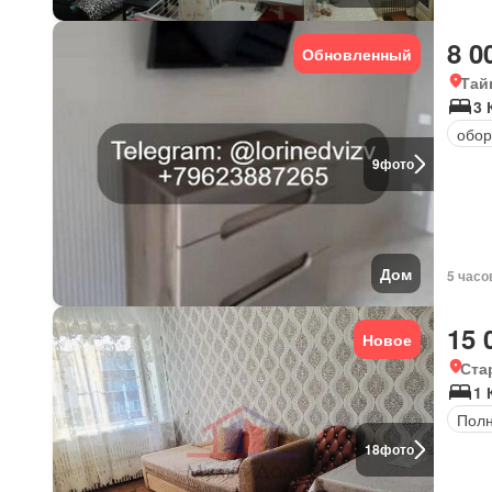
8 0
Обновленный
Тай
3 
обор
9
фото
Дом
5 часо
15 
Новое
Ста
1 
Полн
18
фото