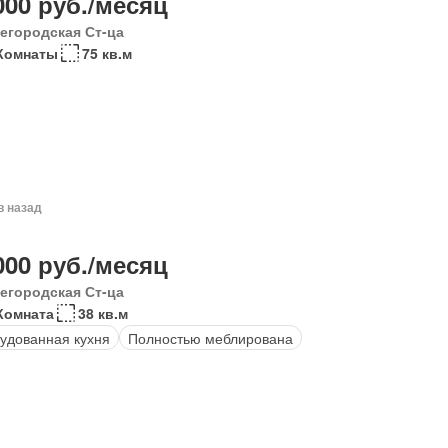
000 руб./месяц
егородская Ст-ца
Комнаты
75 кв.м
в назад
000 руб./месяц
егородская Ст-ца
Комната
38 кв.м
удованная кухня
Полностью меблирована