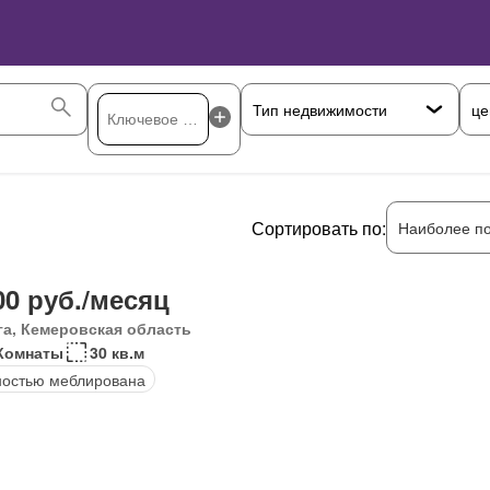
це
Сортировать по:
Наиболее п
00 руб./месяц
га, Кемеровская область
Комнаты
30 кв.м
остью меблирована