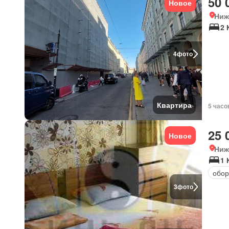
50 
Новое
Ниж
2 
4
фото
Квартира
5 часо
25 
Новое
Ниж
1 
обор
3
фото