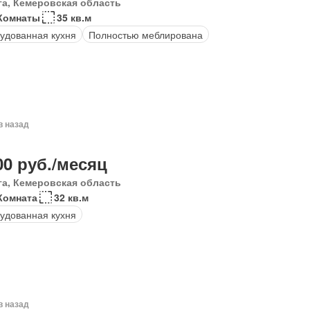
га, Кемеровская область
Комнаты
35 кв.м
удованная кухня
Полностью меблирована
в назад
00 руб./месяц
га, Кемеровская область
Комната
32 кв.м
удованная кухня
в назад