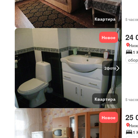
Квартира
5 часо
24 
Новое
Ниж
1 
обор
2
фото
Квартира
5 часо
25 
Новое
Ниж
1 