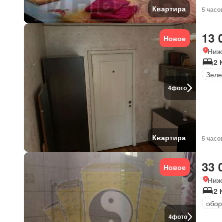
Квартира
5 часо
13 
Новое
Ниж
2 
Зеле
4
фото
Квартира
5 часо
33 
Новое
Ниж
2
обор
4
фото