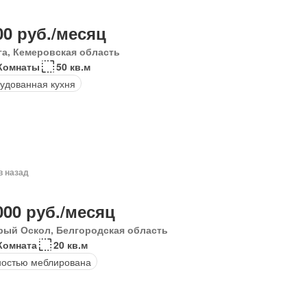
00 руб./месяц
га, Кемеровская область
Комнаты
50 кв.м
удованная кухня
в назад
000 руб./месяц
рый Оскол, Белгородская область
Комната
20 кв.м
остью меблирована