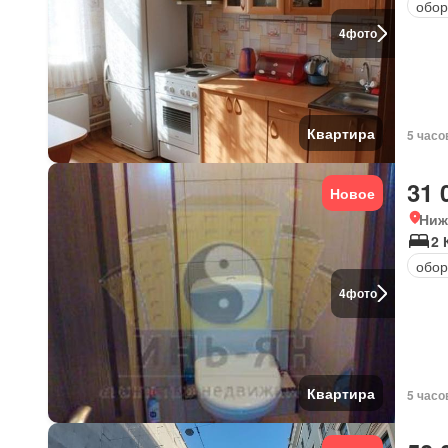
обор
4
фото
Квартира
5 часо
31 
Новое
Ниж
2 
обор
4
фото
Квартира
5 часо