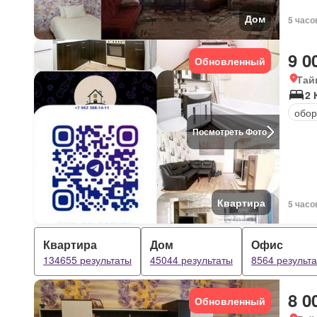
Дом
5 часо
9 0
Обновленный
Тай
2 
обор
Посмотреть Фото
Квартира
5 часо
Квартира
Дом
Офис
134655 результаты
45044 результаты
8564 результ
8 0
Обновленный