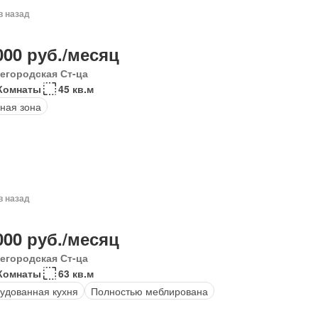
в назад
000 руб./месяц
егородская Ст-ца
Комнаты
45 кв.м
ная зона
в назад
000 руб./месяц
егородская Ст-ца
 Комнаты
63 кв.м
удованная кухня
Полностью меблирована