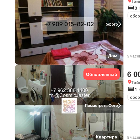
Тай
3 
обор
5
фото
Дом
5 часо
6 0
Обновленный
Тай
1 
обор
Посмотреть Фото
Квартира
5 часо