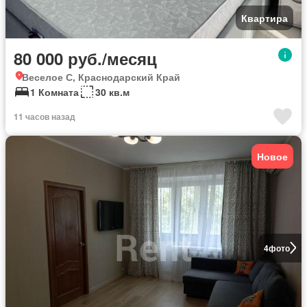
Квартира
80 000 руб./месяц
Веселое С, Краснодарский Край
1 Комната
30 кв.м
11 часов назад
Новое
4
фото