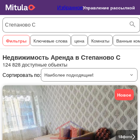
Избранное
Управление рассылкой
Фильтры
Ключевые слова
цена
Комнаты
Ванные ко
Недвижимость Аренда в Степаново С
124 828 доступные объекты
Сортировать по:
Наиболее подходящиеt
Новое
18
фото