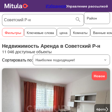
Избранное
Управление рассылкой
Район
Фильтры
Ключевые слова
цена
Комнаты
Ванные ко
Недвижимость Аренда в Советский Р-н
11 046 доступные объекты
Сортировать по:
Наиболее подходящиеt
Новое
4
фото