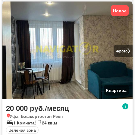
Новое
4
фото
Квартира
20 000 руб./месяц
Уфа, Башкортостан Респ
1 Комната
24 кв.м
Зеленая зона