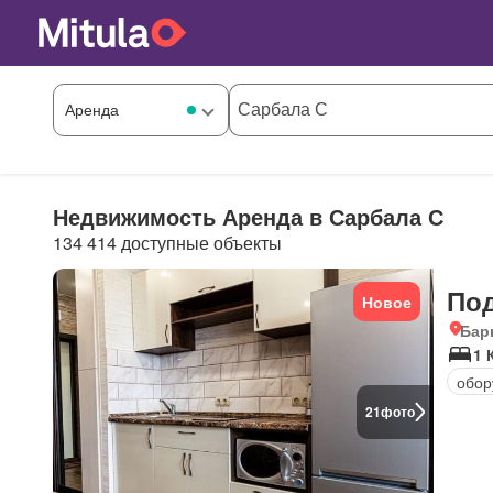
Недвижимость Аренда в Сарбала С
134 414 доступные объекты
По
Новое
Бар
1 
обор
21
фото