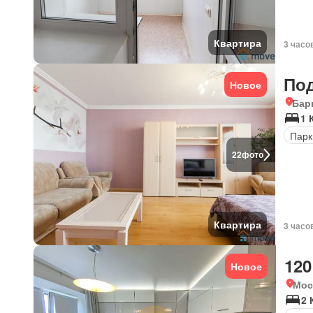
Квартира
3 часо
По
Новое
Бар
1 
Парк
22
фото
Квартира
3 часо
120
Новое
Мос
2 