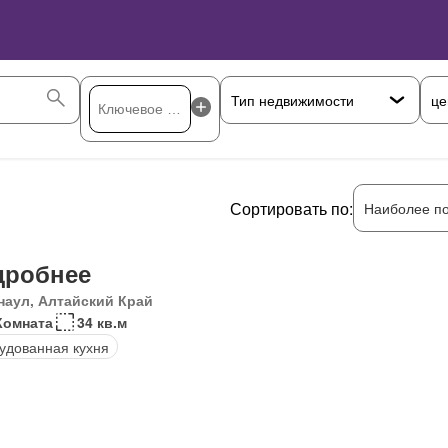
це
Сортировать по:
Наиболее п
дробнее
наул, Алтайский Край
Комната
34 кв.м
удованная кухня