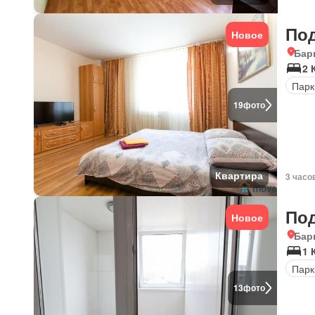
По
Новое
Бар
2 
Парк
19
фото
Квартира
3 часо
По
Новое
Бар
1 
Парк
13
фото