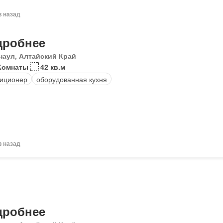
в назад
дробнее
наул, Алтайский Край
Комнаты
42 кв.м
иционер
оборудованная кухня
в назад
дробнее