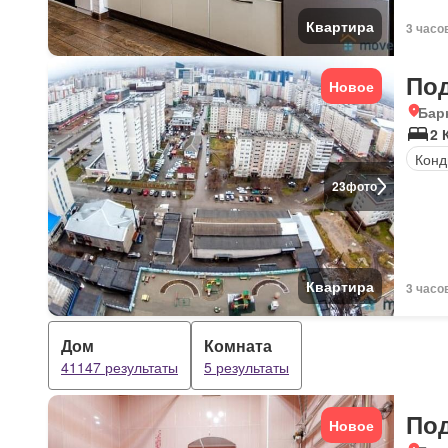
Квартира
3 часо
По
Новое
Бар
2 
Конд
23
фото
Квартира
3 часо
Дом
Комната
41147 результаты
5 результаты
По
Новое