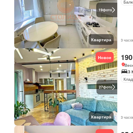
Балк
19
фото
Квартира
3 часо
190
Новое
Вес
3
Клад
27
фото
Квартира
3 часо