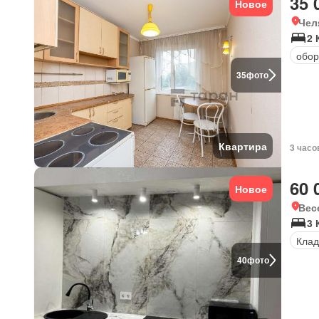
35 
Новое
Чел
2 
обор
35
фото
Квартира
3 часо
60 
Новое
Вес
3
Клад
40
фото