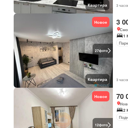
Квартира
3 часо
3 0
Новое
Смо
1 
Парк
27
фото
Квартира
3 часо
70 
Новое
Нов
2 
Под
12
фото