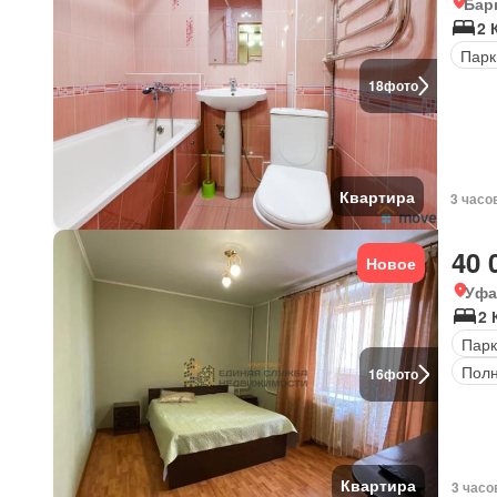
Бар
2 
Парк
18
фото
Квартира
3 часо
40 
Новое
Уфа
2 
Парк
Полн
16
фото
Квартира
3 часо