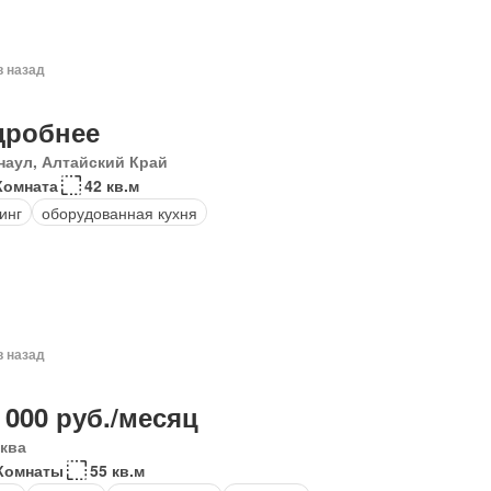
в назад
дробнее
наул, Алтайский Край
Комната
42 кв.м
инг
оборудованная кухня
в назад
 000 руб./месяц
ква
Комнаты
55 кв.м