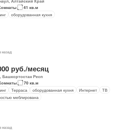
наул, Алтайский Край
Комнаты
41 кв.м
инг
оборудованная кухня
в назад
000 руб./месяц
, Башкортостан Респ
Комнаты
70 кв.м
инг
Терраса
оборудованная кухня
Интернет
ТВ
остью меблирована
в назад