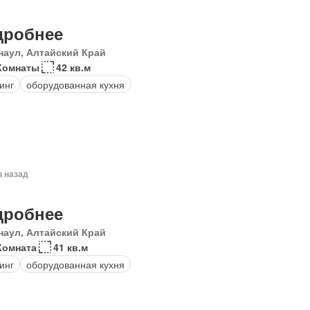
дробнее
наул, Алтайский Край
Комнаты
42 кв.м
инг
оборудованная кухня
в назад
дробнее
наул, Алтайский Край
Комната
41 кв.м
инг
оборудованная кухня