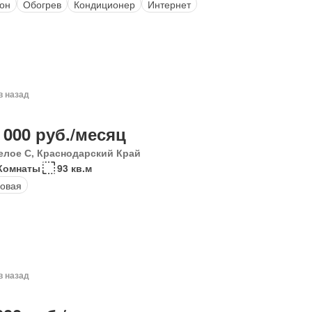
он
Обогрев
Кондиционер
Интернет
в назад
 000 руб./месяц
елое С, Краснодарский Край
 Комнаты
93 кв.м
овая
в назад