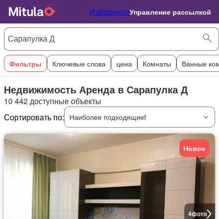
Избранное
Управление рассылкой
Фильтры
Ключевые слова
цена
Комнаты
Ванные ко
Недвижимость Аренда в Сарапулка Д
10 442 доступные объекты
Сортировать по:
Наиболее подходящиеt
Новое
4
фото