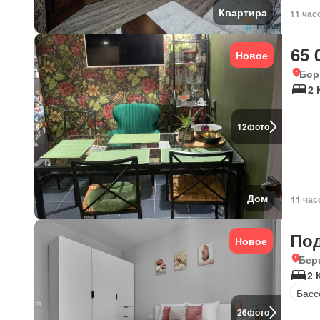
Квартира
11 час
65 
Новое
Бор
2 
12
фото
Дом
11 час
По
Новое
Бер
2 
Басс
26
фото