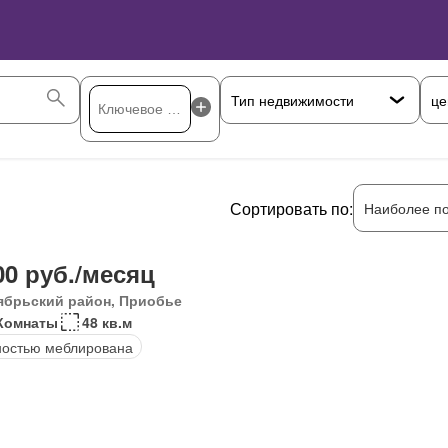
це
Сортировать по:
Наиболее п
00 руб./месяц
ябрьский район, Приобье
Комнаты
48 кв.м
остью меблирована