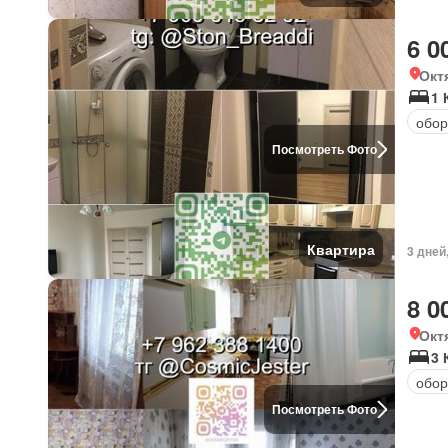
6 0
Окт
1 
обор
Посмотреть Фото
Квартира
3 дней
8 0
Окт
3 
обор
Посмотреть Фото