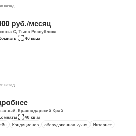
ов назад
000 руб./месяц
ковка С, Тыва Республика
Комнаты
46 кв.м
ов назад
дробнее
езовый, Краснодарский Край
Комнаты
40 кв.м
ейн
Кондиционер
оборудованная кухня
Интернет