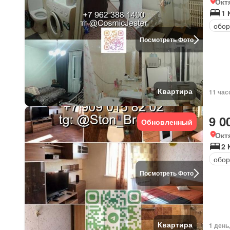
Окт
1 
обор
Посмотреть Фото
Квартира
11 час
9 0
Обновленный
Окт
2 
обор
Посмотреть Фото
Квартира
1 день