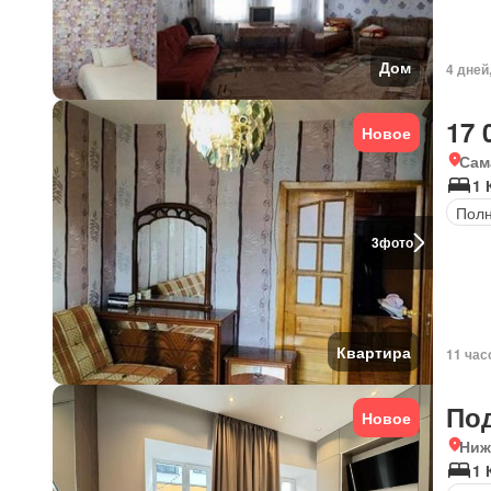
Дом
4 дней
17 
Новое
Сам
1 
Полн
3
фото
Квартира
11 час
По
Новое
Ниж
1 