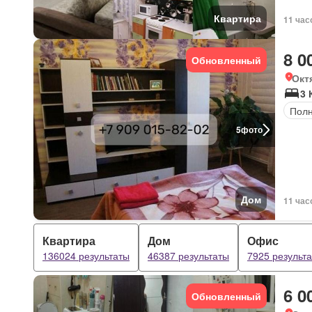
Квартира
11 час
8 0
Обновленный
Окт
3 
Полн
5
фото
Дом
11 час
Квартира
Дом
Офис
136024 результаты
46387 результаты
7925 результ
6 0
Обновленный