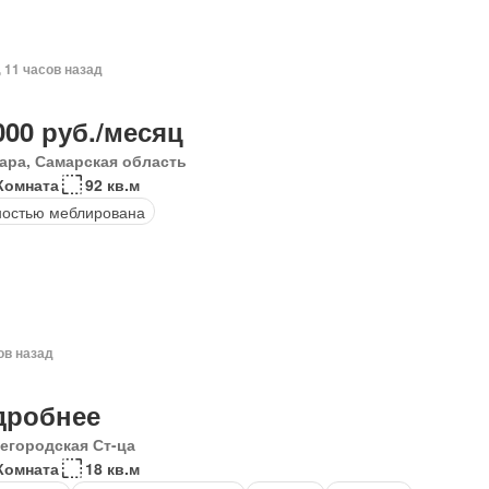
, 11 часов назад
000 руб./месяц
ара, Самарская область
Комната
92 кв.м
остью меблирована
ов назад
дробнее
егородская Ст-ца
Комната
18 кв.м