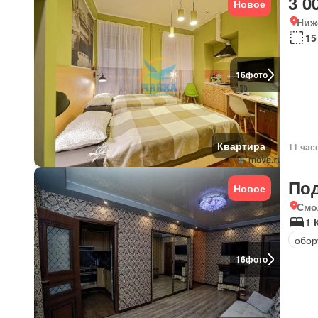
3 0
Новое
Ниж
15
16
фото
Квартира
11 час
По
Новое
Смо
1 
обор
16
фото