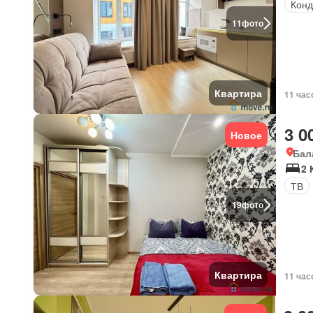
Конд
11
фото
Квартира
11 час
3 0
Новое
Бал
2 
ТВ
19
фото
Квартира
11 час