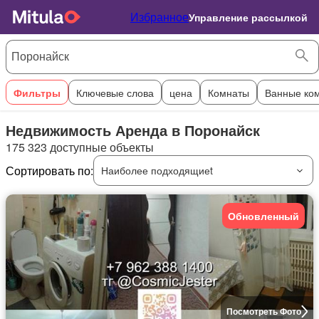
Избранное
Управление рассылкой
Фильтры
Ключевые слова
цена
Комнаты
Ванные ко
Недвижимость Аренда в Поронайск
175 323 доступные объекты
Сортировать по:
Наиболее подходящиеt
Обновленный
Посмотреть Фото