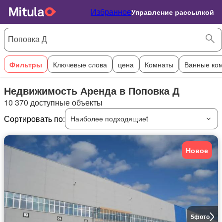
Избранное
Управление рассылкой
Фильтры
Ключевые слова
цена
Комнаты
Ванные ко
Недвижимость Аренда в Поповка Д
10 370 доступные объекты
Сортировать по:
Наиболее подходящиеt
Новое
5
фото