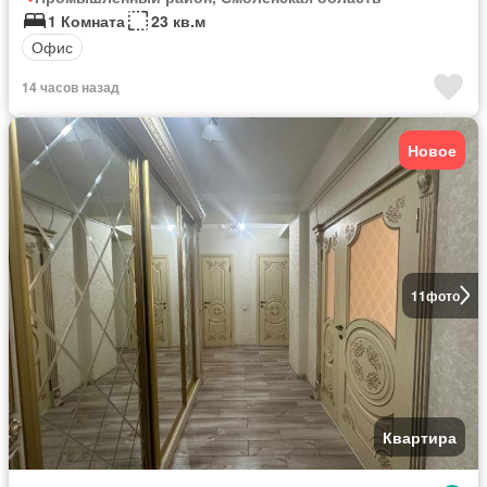
1 Комната
23 кв.м
Офис
14 часов назад
Новое
11
фото
Квартира