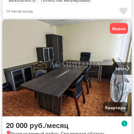
Безопасность
Полностью меблирована
14 часов назад
Новое
3
фото
Квартира
20 000 руб./месяц
Промышленный район, Смоленская область